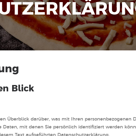
U
T
Z
E
R
K
L
Ä
R
U
N
rung
en Blick
en Überblick darüber, was mit Ihren personenbezogenen Da
 Daten, mit denen Sie persönlich identifiziert werden kö
iesem Text aufgeführten Datenschutzerklärung.