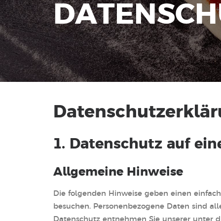
D
A
T
E
N
S
C
H
Datenschutz­erklä
1. Datenschutz auf ein
Allgemeine Hinweise
Die folgenden Hinweise geben einen einfach
besuchen. Personenbezogene Daten sind alle
Datenschutz entnehmen Sie unserer unter d